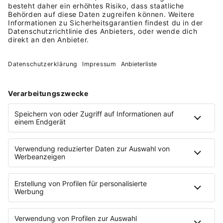
Mobil arbeiten per Web, App &
unterwegs
Ideal für Selbstständige,
Unternehmer, Handwerker,
Freelancer
Der 30 Tage-Test endet
automatisch
. E-
Mail-Adresse ausreichend.
Jetzt starten &
Jetzt 30 Tage
sparen
gratis testen
Angebot gilt nur für Lexware Office Neukunden aus
Deutschland.