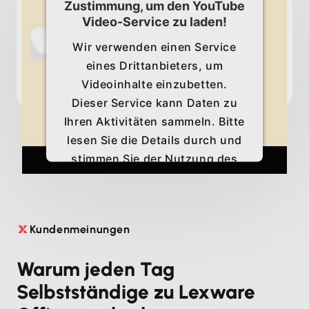
Zustimmung, um den YouTube
Video-Service zu laden!
Wir verwenden einen Service
eines Drittanbieters, um
Videoinhalte einzubetten.
Dieser Service kann Daten zu
Ihren Aktivitäten sammeln. Bitte
lesen Sie die Details durch und
stimmen Sie der Nutzung des
Service zu, um dieses Video
anzusehen.
Kundenmeinungen

Mehr Informationen
Warum jeden Tag
Akzeptieren
Selbstständige zu Lexware