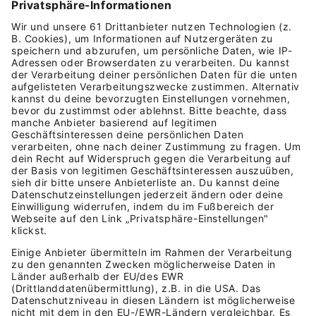
Kostenlos testen

Jetzt starten und sparen!
Alle Funktionen von Lexware Office
Kostenloser Support
Monatlich kündbar (formlos und
fristlos)