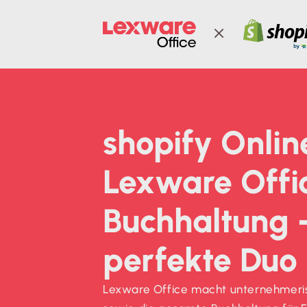

shopify Onli
Lexware Offi
Buchhaltung 
perfekte Duo
Lexware Office macht unternehmeris