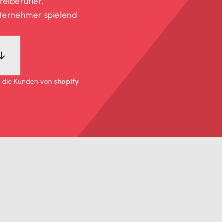
eiberufler,
nternehmer spielend
ür die Kunden von
shopify