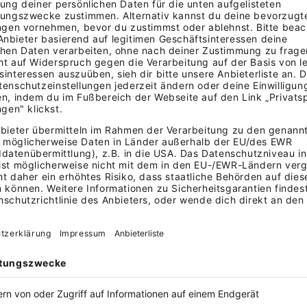
nende gilt der reguläre Preis.
ben sich von
utomatisch