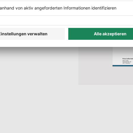
her! Mit 1 Klick in
W
ilen
n?
Automatisch erstellt