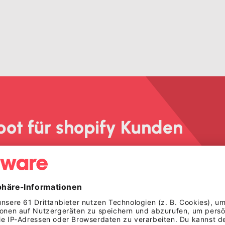
bot für shopify Kunden
% sparen
unden. Rabatt für die ersten 3 Monate.