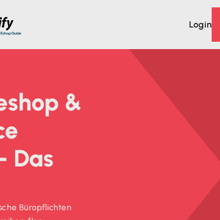
Login
neshop &
ce
– Das
che Büropflichten