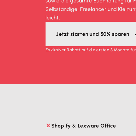
sowie die gesamte Buchhaltung für Fr
Selbständige, Freelancer und Kleinu
leicht.
Jetzt starten und 50% sparen
Exklusiver Rabatt auf die ersten 3 Monate f
Shopify & Lexware Office
