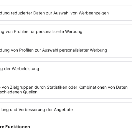
rm
Mahnungen
espeicherten Kontakt
fertig