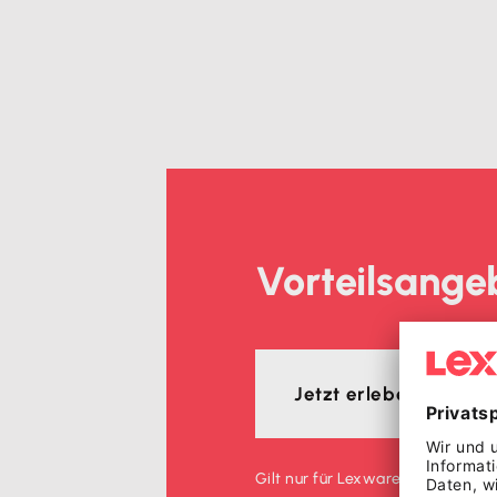
Vorteilsange
Jetzt erleben und 50
Gilt nur für Lexware Office Neuk