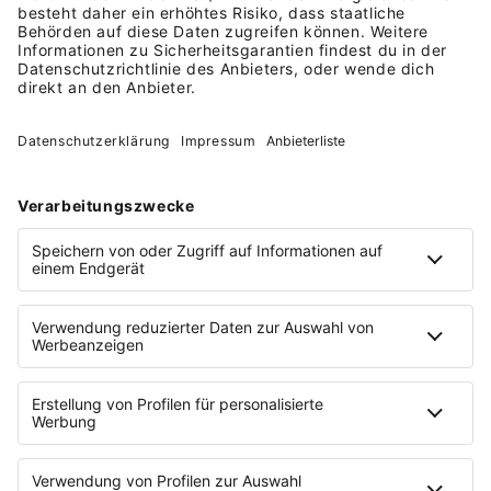
Mobil arbeiten per Web, App &
unterwegs
Ideal für Selbstständige,
Unternehmer, Handwerker,
Freelancer
Der 30 Tage-Test endet
automatisch
. E-
Mail-Adresse ausreichend.
Jetzt starten &
Jetzt 30 Tage
sparen
gratis testen
Angebot gilt nur für Lexware Office Neukunden aus
Deutschland.