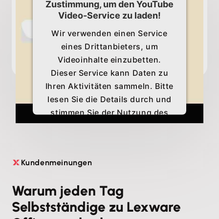
Zustimmung, um den YouTube
Video-Service zu laden!
Wir verwenden einen Service
eines Drittanbieters, um
Videoinhalte einzubetten.
Dieser Service kann Daten zu
Ihren Aktivitäten sammeln. Bitte
lesen Sie die Details durch und
stimmen Sie der Nutzung des
Service zu, um dieses Video
anzusehen.
Kundenmeinungen

Mehr Informationen
Warum jeden Tag
Akzeptieren
Selbstständige zu Lexware