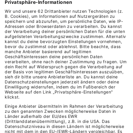
Kostenlos testen

Jetzt starten und sparen!
Alle Funktionen von Lexware Office
Kostenloser Support
Monatlich kündbar (formlos und
fristlos)