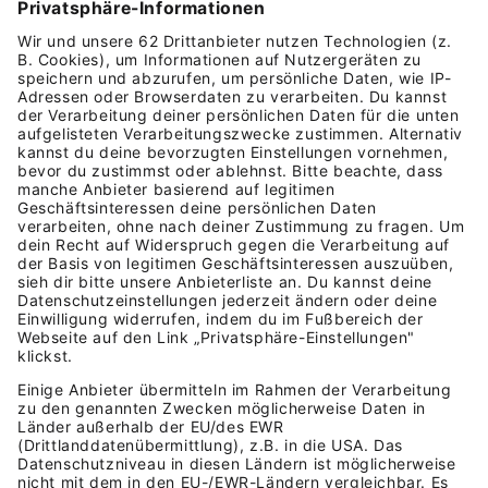
Kostenlos testen

Jetzt starten und sparen!
Alle Funktionen von Lexware Office
Kostenloser Support
Monatlich kündbar (formlos und
fristlos)