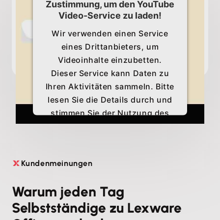
Zustimmung, um den YouTube
Video-Service zu laden!
Wir verwenden einen Service
eines Drittanbieters, um
Videoinhalte einzubetten.
Dieser Service kann Daten zu
Ihren Aktivitäten sammeln. Bitte
lesen Sie die Details durch und
stimmen Sie der Nutzung des
Service zu, um dieses Video
anzusehen.
Kundenmeinungen

Mehr Informationen
Warum jeden Tag
Akzeptieren
Selbstständige zu Lexware