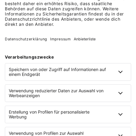
Mobil arbeiten per Web, App &
unterwegs
Ideal für Selbstständige,
Unternehmer, Handwerker,
Freelancer
Der 30 Tage-Test endet
automatisch
. E-
Mail-Adresse ausreichend.
Jetzt starten &
Jetzt 30 Tage
sparen
gratis testen
Angebot gilt nur für Lexware Office Neukunden aus
Deutschland.